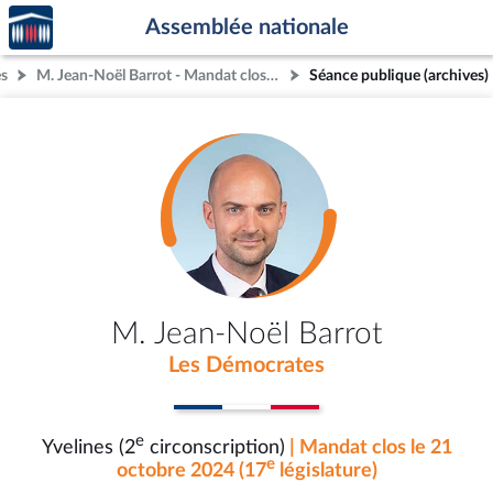
Accèder
Aller au contenu
Aller en bas de la page
Assemblée nationale
à la
page
és
M. Jean-Noël Barrot - Mandat clos - Yvelines (2e circonscription)
Séance publique (archives)
d'accueil
M. Jean-Noël Barrot
Les Démocrates
e
Yvelines (2
circonscription)
| Mandat clos le 21
e
octobre 2024 (17
législature)