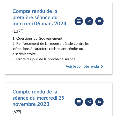
Compte rendu de la
première séance du
Partager
Télécharger
le
le
mercredi 06 mars 2024
compte
PDF
rendu
e
(137
)
1. Questions au Gouvernement
2. Renforcement de la réponse pénale contre les
infractions à caractère raciste, antisémite ou
discriminatoire
3. Ordre du jour de la prochaine séance
Voir le compte rendu
Compte rendu de la
séance du mercredi 29
Partager
Télécharger
le
le
novembre 2023
compte
PDF
rendu
e
(67
)