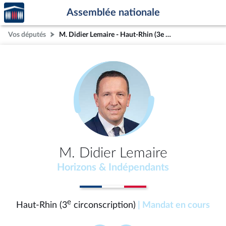
Accèder
Aller au contenu
Aller en bas de la page
Assemblée nationale
à la
page
Vos députés
M. Didier Lemaire - Haut-Rhin (3e circonscription)
d'accueil
M. Didier Lemaire
Horizons & Indépendants
e
Haut-Rhin (3
circonscription)
| Mandat en cours