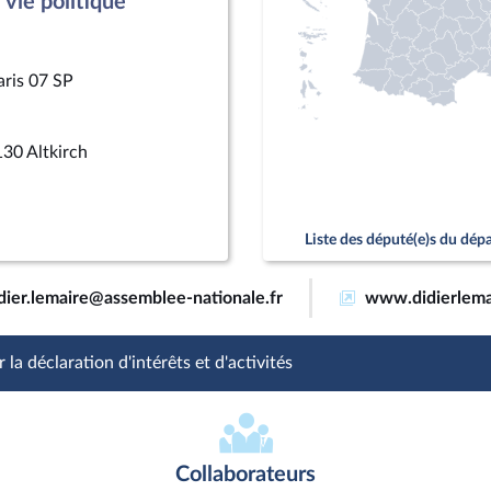
vie politique
aris 07 SP
30 Altkirch
Liste des député(e)s du dé
dier.lemaire@assemblee-nationale.fr
www.didierlemai
 la déclaration d'intérêts et d'activités
Collaborateurs