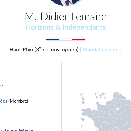
M. Didier Lemaire
Horizons & Indépendants
e
Haut-Rhin (3
circonscription)
| Mandat en cours
ue
mées
(Membre)