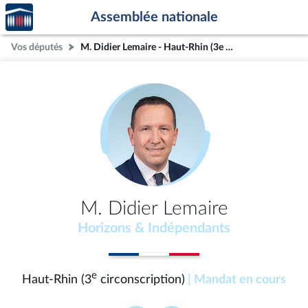
Accèder
Aller au contenu
Aller en bas de la page
Assemblée nationale
à la
page
Vos députés
M. Didier Lemaire - Haut-Rhin (3e circonscription)
d'accueil
M. Didier Lemaire
Horizons & Indépendants
e
Haut-Rhin (3
circonscription)
| Mandat en cours