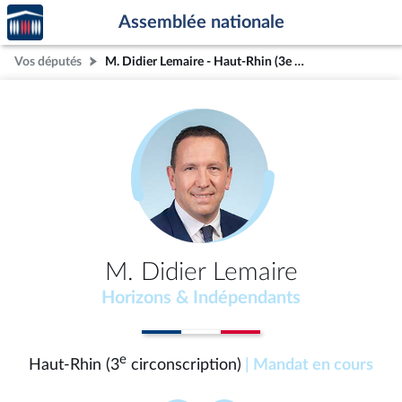
Accèder
Aller au contenu
Aller en bas de la page
Assemblée nationale
à la
page
Vos députés
M. Didier Lemaire - Haut-Rhin (3e circonscription)
d'accueil
M. Didier Lemaire
Horizons & Indépendants
e
Haut-Rhin (3
circonscription)
| Mandat en cours