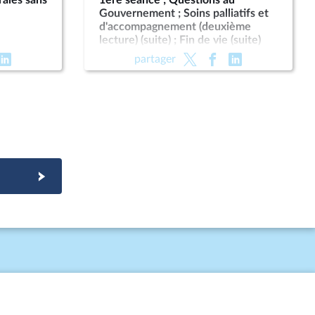
rales sans
1ère séance ; Questions au
Gouvernement ; Soins palliatifs et
d'accompagnement (deuxième
lecture) (suite) ; Fin de vie (suite)
partager