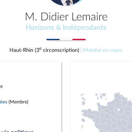
M. Didier Lemaire
Horizons & Indépendants
e
Haut-Rhin (3
circonscription)
| Mandat en cours
ue
mées
(Membre)