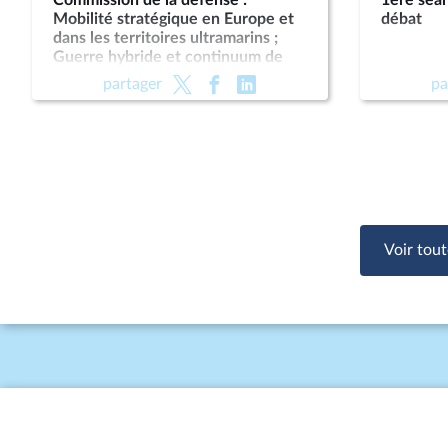
Commission de la défense :
1ère séan
Mobilité stratégique en Europe et
débat
dans les territoires ultramarins ;
Guerre hybride et continuum de
conflictualités
partager
pa
Voir tout