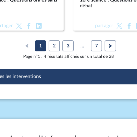
ce : Questions orales sans
1ère séance : Questions o
débat
rtager
partager
1
2
3
...
7
Page n°1 : 4 résultats affichés sur un total de 28
es les interventions