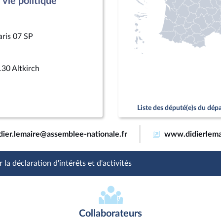
vie politique
aris 07 SP
30 Altkirch
Liste des député(e)s du dé
dier.lemaire@assemblee-nationale.fr
www.didierlemai
 la déclaration d'intérêts et d'activités
Collaborateurs