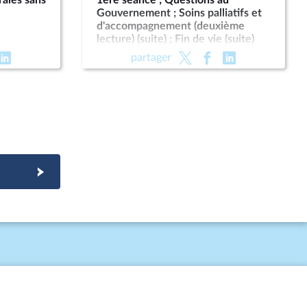
rales sans
1ère séance ; Questions au
Gouvernement ; Soins palliatifs et
d'accompagnement (deuxième
lecture) (suite) ; Fin de vie (suite)
partager