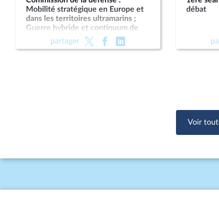
Commission de la défense :
1ère séan
Mobilité stratégique en Europe et
débat
dans les territoires ultramarins ;
Guerre hybride et continuum de
conflictualités
partager
pa
Voir tout