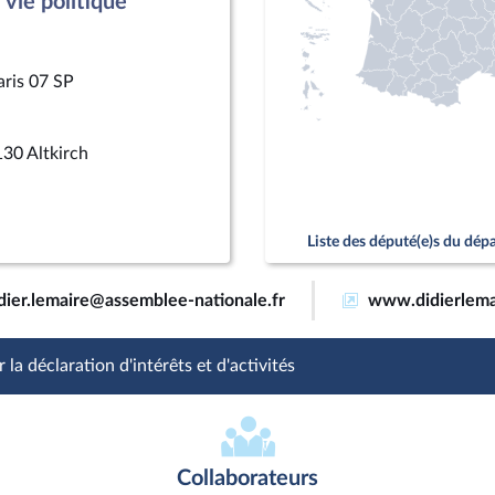
vie politique
aris 07 SP
30 Altkirch
Liste des député(e)s du dé
dier.lemaire@assemblee-nationale.fr
www.didierlemai
 la déclaration d'intérêts et d'activités
Collaborateurs