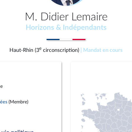
M. Didier Lemaire
Horizons & Indépendants
e
Haut-Rhin (3
circonscription)
| Mandat en cours
ue
mées
(Membre)