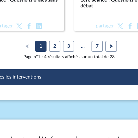
ce : Questions orales sans
1ère séance : Questions o
débat
rtager
partager
1
2
3
...
7
Page n°1 : 4 résultats affichés sur un total de 28
es les interventions