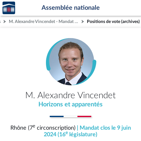
Accèder
Aller au contenu
Aller en bas de la page
Assemblée nationale
à la
page
s
M. Alexandre Vincendet - Mandat clos - Rhône (7e circonscription)
Positions de vote (archives)
d'accueil
M. Alexandre Vincendet
Horizons et apparentés
e
Rhône (7
circonscription)
| Mandat clos le 9 juin
e
2024 (16
législature)