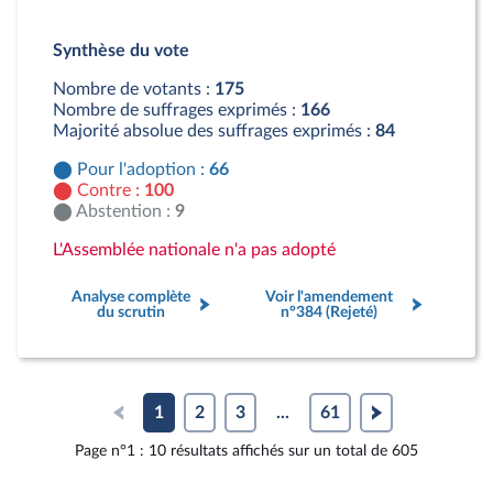
Détail du diagramme :
Pour : 66 députés
Synthèse du vote
Contre : 100 députés
Abstention : 9 députés
Nombre de votants :
175
Nombre de suffrages exprimés :
166
Majorité absolue des suffrages exprimés :
84
Pour l'adoption :
66
Contre :
100
Abstention :
9
L'Assemblée nationale n'a pas adopté
Analyse complète
Voir l'amendement
du scrutin
n°384 (Rejeté)
1
2
3
...
61
Page n°1 : 10 résultats affichés sur un total de 605