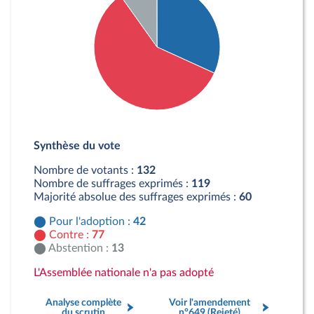
Détail du diagramme :
Pour : 42 députés
Synthèse du vote
Contre : 77 députés
Abstention : 13 députés
Nombre de votants :
132
Nombre de suffrages exprimés :
119
Majorité absolue des suffrages exprimés :
60
Pour l'adoption :
42
Contre :
77
Abstention :
13
L'Assemblée nationale n'a pas adopté
Analyse complète
Voir l'amendement
du scrutin
n°649 (Rejeté)