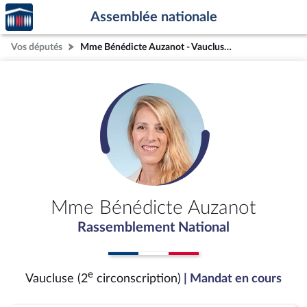
Accèder
Aller au contenu
Aller en bas de la page
Assemblée nationale
à la
page
Vos députés
Mme Bénédicte Auzanot - Vaucluse (2e circonscription)
d'accueil
Mme Bénédicte Auzanot
Rassemblement National
e
Vaucluse (2
circonscription)
| Mandat en cours