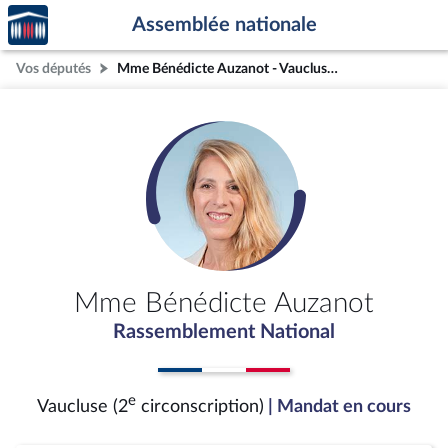
Accèder
Aller au contenu
Aller en bas de la page
Assemblée nationale
à la
page
Vos députés
Mme Bénédicte Auzanot - Vaucluse (2e circonscription)
d'accueil
Mme Bénédicte Auzanot
Rassemblement National
e
Vaucluse (2
circonscription)
| Mandat en cours