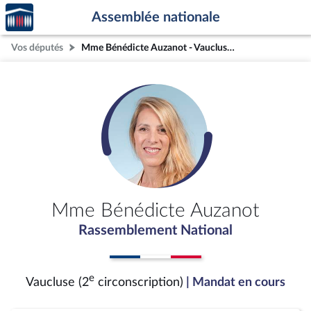
Accèder
Aller au contenu
Aller en bas de la page
Assemblée nationale
à la
page
Vos députés
Mme Bénédicte Auzanot - Vaucluse (2e circonscription)
d'accueil
Mme Bénédicte Auzanot
Rassemblement National
e
Vaucluse (2
circonscription)
| Mandat en cours