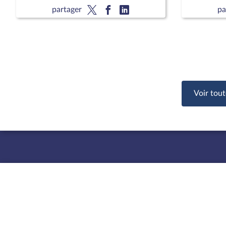
nationale comme membres du
partager
pa
Conseil d’évaluation de l’école
Voir tout