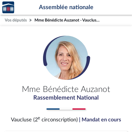
Accèder
Aller au contenu
Aller en bas de la page
Assemblée nationale
à la
page
Vos députés
Mme Bénédicte Auzanot - Vaucluse (2e circonscription)
d'accueil
Mme Bénédicte Auzanot
Rassemblement National
e
Vaucluse (2
circonscription)
| Mandat en cours