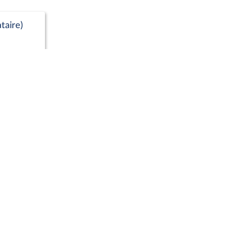
taire)
Positions de vote