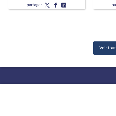
nationale comme membres du
partager
pa
Conseil d’évaluation de l’école
Voir tout