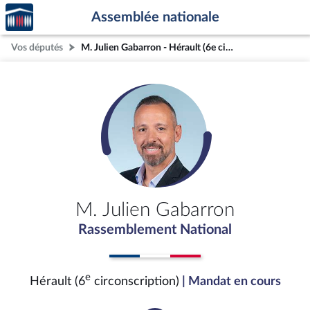
Accèder
Aller au contenu
Aller en bas de la page
Assemblée nationale
à la
page
Vos députés
M. Julien Gabarron - Hérault (6e circonscription)
d'accueil
M. Julien Gabarron
Rassemblement National
e
Hérault (6
circonscription)
| Mandat en cours