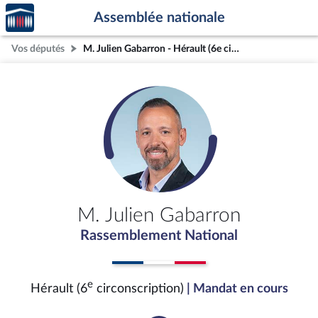
Accèder
Aller au contenu
Aller en bas de la page
Assemblée nationale
à la
page
Vos députés
M. Julien Gabarron - Hérault (6e circonscription)
d'accueil
M. Julien Gabarron
Rassemblement National
e
Hérault (6
circonscription)
| Mandat en cours