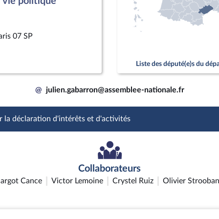
vie politique
aris 07 SP
Liste des député(e)s du dé
@
julien.gabarron@assemblee-nationale.fr
 la déclaration d'intérêts et d'activités
Collaborateurs
argot Cance
Victor Lemoine
Crystel Ruiz
Olivier Strooban