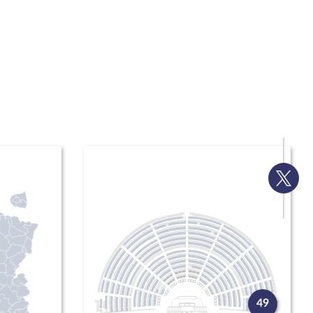
Voir
la
page
Twitte
49