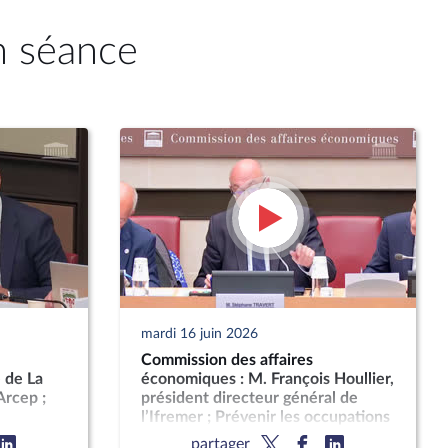
n séance
mardi 16 juin 2026
Commission des affaires
 de La
économiques : M. François Houllier,
Arcep ;
président directeur général de
l’Ifremer ; Prévenir les occupations
pement de
sans droit ni titre en encadrant la
partager