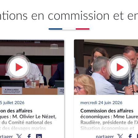
ntions en commission et e
 juillet 2026
mercredi 24 juin 2026
on des affaires
Commission des affaires
es : M. Olivier Le Nézet,
économiques : Mme Laure
 du Comité national des
Raudière, présidente de l’
 des élevages marins
Situation économique et
perspectives de dévelop
rtager
partager