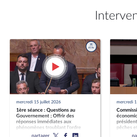
Interve
mercredi 15 juillet 2026
mercredi 15
1ère séance : Questions au
Commissi
Gouvernement ; Offrir des
économiqu
réponses immédiates aux
président
phénomènes troublant l'ordre
pêches et
public (suite) (vote solennel) ; Fin de
partager
pa