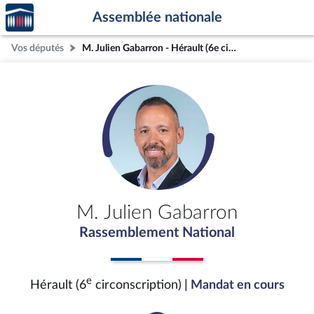
Accèder
Aller au contenu
Aller en bas de la page
Assemblée nationale
à la
page
Vos députés
M. Julien Gabarron - Hérault (6e circonscription)
d'accueil
M. Julien Gabarron
Rassemblement National
e
Hérault (6
circonscription)
| Mandat en cours