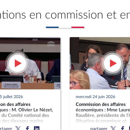
ntions en commission et e
 juillet 2026
mercredi 24 juin 2026
on des affaires
Commission des affaires
es : M. Olivier Le Nézet,
économiques : Mme Laure
 du Comité national des
Raudière, présidente de l’
 des élevages marins
Situation économique et
perspectives de dévelop
rtager
partager