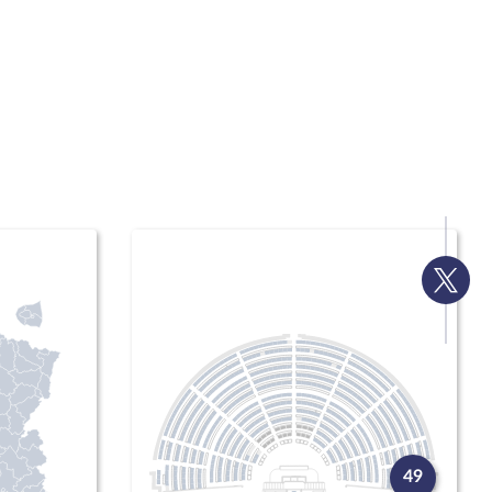
Voir
la
page
Twitte
49