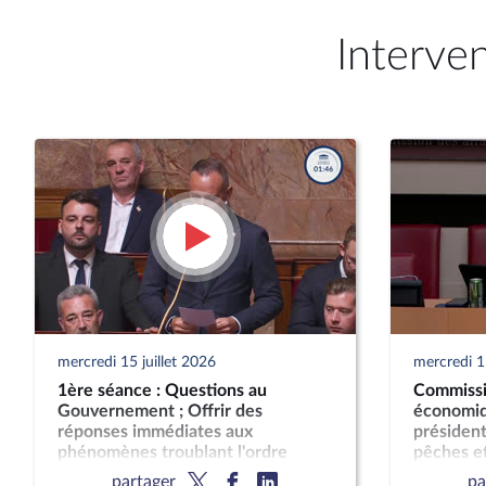
Interve
mercredi 15 juillet 2026
mercredi 15
1ère séance : Questions au
Commissi
Gouvernement ; Offrir des
économiqu
réponses immédiates aux
président
phénomènes troublant l'ordre
pêches et
public (suite) (vote solennel) ; Fin de
partager
pa