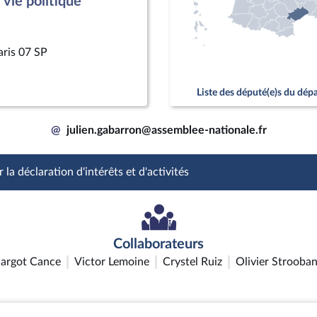
vie politique
aris 07 SP
Liste des député(e)s du dé
@
julien.gabarron@assemblee-nationale.fr
 la déclaration d'intérêts et d'activités
Collaborateurs
argot Cance
Victor Lemoine
Crystel Ruiz
Olivier Strooban