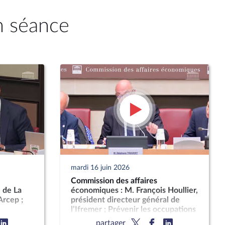
n séance
mardi 16 juin 2026
Commission des affaires
 de La
économiques : M. François Houllier,
Arcep ;
président directeur général de
l’Ifremer ; Prévenir les occupations
pement de
sans droit ni titre en encadrant la
partager