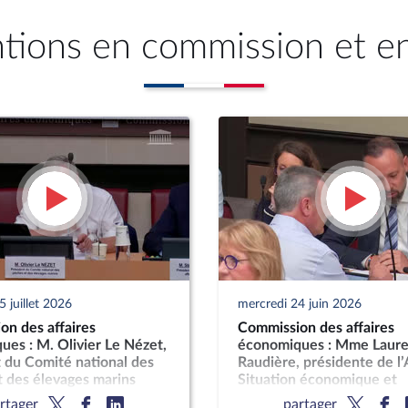
ntions en commission et e
 juillet 2026
mercredi 24 juin 2026
on des affaires
Commission des affaires
es : M. Olivier Le Nézet,
économiques : Mme Laure
 du Comité national des
Raudière, présidente de l’
 des élevages marins
Situation économique et
perspectives de dévelop
rtager
partager