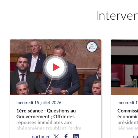
Interve
mercredi 15 juillet 2026
mercredi 15
1ère séance : Questions au
Commissi
Gouvernement ; Offrir des
économiqu
réponses immédiates aux
président
phénomènes troublant l'ordre
pêches et
public (suite) (vote solennel) ; Fin de
partager
pa