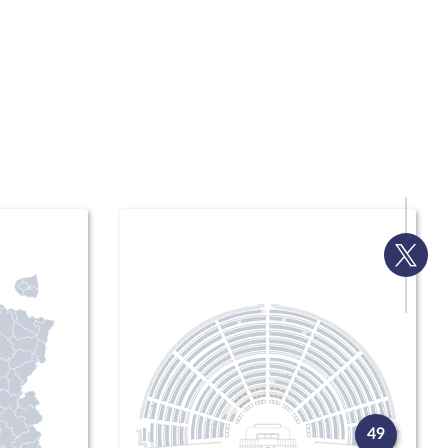
Voir
la
page
Twitte
49