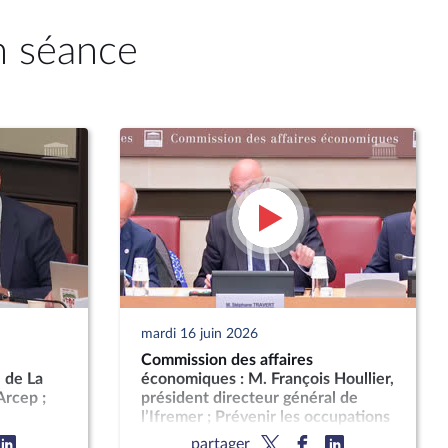
n séance
mardi 16 juin 2026
Commission des affaires
 de La
économiques : M. François Houllier,
Arcep ;
président directeur général de
l’Ifremer ; Prévenir les occupations
pement de
sans droit ni titre en encadrant la
partager