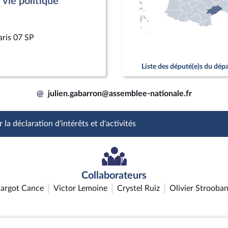
vie politique
aris 07 SP
Liste des député(e)s du dé
@
julien.gabarron@assemblee-nationale.fr
 la déclaration d'intérêts et d'activités
Collaborateurs
argot Cance
Victor Lemoine
Crystel Ruiz
Olivier Strooban