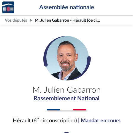
Accèder
Aller au contenu
Aller en bas de la page
Assemblée nationale
à la
page
Vos députés
M. Julien Gabarron - Hérault (6e circonscription)
d'accueil
M. Julien Gabarron
Rassemblement National
e
Hérault (6
circonscription)
| Mandat en cours