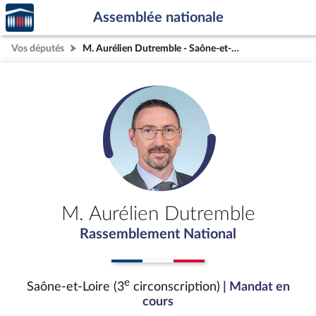
Accèder
Aller au contenu
Aller en bas de la page
Assemblée nationale
à la
page
Vos députés
M. Aurélien Dutremble - Saône-et-Loire (3e circonscription)
d'accueil
M. Aurélien Dutremble
Rassemblement National
e
Saône-et-Loire (3
circonscription)
| Mandat en
cours