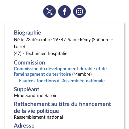
Voir
Voir
Voir
la
la
la
page
page
page
Twitter
Facebook
Instagram
Biographie
Né le 23 décembre 1978 à Saint-Rémy (Saône-et-
Loire)
(47) - Technicien hospitalier
Commission
Commission du développement durable et de
l'aménagement du territoire
(Membre)
autres fonctions à l'Assemblée nationale
Suppléant
Mme Sandrine Baroin
Rattachement au titre du financement
de la vie politique
Rassemblement national
Adresse