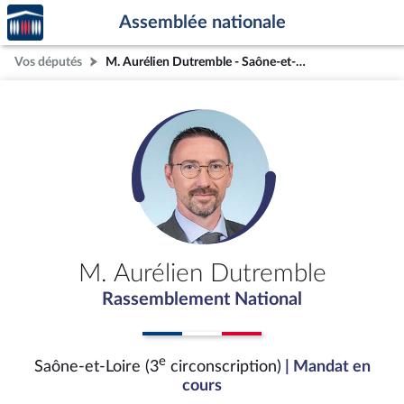
Accèder
Aller au contenu
Aller en bas de la page
Assemblée nationale
à la
page
Vos députés
M. Aurélien Dutremble - Saône-et-Loire (3e circonscription)
d'accueil
M. Aurélien Dutremble
Rassemblement National
e
Saône-et-Loire (3
circonscription)
| Mandat en
cours