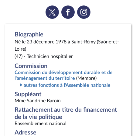
Voir
Voir
Voir
la
la
la
page
page
page
Twitter
Facebook
Instagram
Biographie
Né le 23 décembre 1978 à Saint-Rémy (Saône-et-
Loire)
(47) - Technicien hospitalier
Commission
Commission du développement durable et de
l'aménagement du territoire
(Membre)
autres fonctions à l'Assemblée nationale
Suppléant
Mme Sandrine Baroin
Rattachement au titre du financement
de la vie politique
Rassemblement national
Adresse