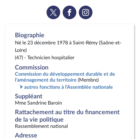
Voir
Voir
Voir
la
la
la
page
page
page
Twitter
Facebook
Instagram
Biographie
Né le 23 décembre 1978 à Saint-Rémy (Saône-et-
Loire)
(47) - Technicien hospitalier
Commission
Commission du développement durable et de
l'aménagement du territoire
(Membre)
autres fonctions à l'Assemblée nationale
Suppléant
Mme Sandrine Baroin
Rattachement au titre du financement
de la vie politique
Rassemblement national
Adresse