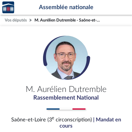
Accèder
Aller au contenu
Aller en bas de la page
Assemblée nationale
à la
page
Vos députés
M. Aurélien Dutremble - Saône-et-Loire (3e circonscription)
d'accueil
M. Aurélien Dutremble
Rassemblement National
e
Saône-et-Loire (3
circonscription)
| Mandat en
cours