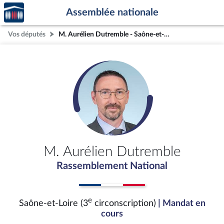
Accèder
Aller au contenu
Aller en bas de la page
Assemblée nationale
à la
page
Vos députés
M. Aurélien Dutremble - Saône-et-Loire (3e circonscription)
d'accueil
M. Aurélien Dutremble
Rassemblement National
e
Saône-et-Loire (3
circonscription)
| Mandat en
cours