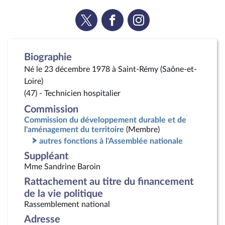
Voir
Voir
Voir
la
la
la
page
page
page
Twitter
Facebook
Instagram
Biographie
Né le 23 décembre 1978 à Saint-Rémy (Saône-et-
Loire)
(47) - Technicien hospitalier
Commission
Commission du développement durable et de
l'aménagement du territoire
(Membre)
autres fonctions à l'Assemblée nationale
Suppléant
Mme Sandrine Baroin
Rattachement au titre du financement
de la vie politique
Rassemblement national
Adresse