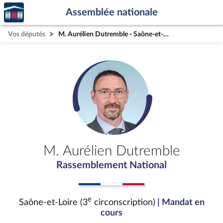
Accèder
Aller au contenu
Aller en bas de la page
Assemblée nationale
à la
page
Vos députés
M. Aurélien Dutremble - Saône-et-Loire (3e circonscription)
d'accueil
M. Aurélien Dutremble
Rassemblement National
e
Saône-et-Loire (3
circonscription)
| Mandat en
cours