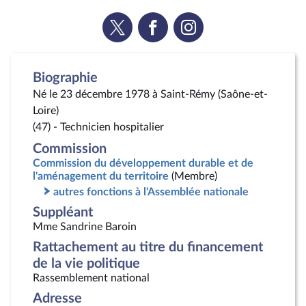
Voir
Voir
Voir
la
la
la
page
page
page
Twitter
Facebook
Instagram
Biographie
Né le 23 décembre 1978 à Saint-Rémy (Saône-et-
Loire)
(47) - Technicien hospitalier
Commission
Commission du développement durable et de
l'aménagement du territoire
(Membre)
autres fonctions à l'Assemblée nationale
Suppléant
Mme Sandrine Baroin
Rattachement au titre du financement
de la vie politique
Rassemblement national
Adresse