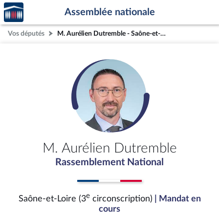
Accèder
Aller au contenu
Aller en bas de la page
Assemblée nationale
à la
page
Vos députés
M. Aurélien Dutremble - Saône-et-Loire (3e circonscription)
d'accueil
M. Aurélien Dutremble
Rassemblement National
e
Saône-et-Loire (3
circonscription)
| Mandat en
cours