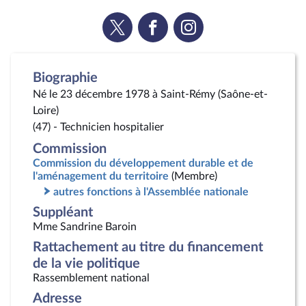
Voir
Voir
Voir
la
la
la
page
page
page
Twitter
Facebook
Instagram
Biographie
Né le 23 décembre 1978 à Saint-Rémy (Saône-et-
Loire)
(47) - Technicien hospitalier
Commission
Commission du développement durable et de
l'aménagement du territoire
(Membre)
autres fonctions à l'Assemblée nationale
Suppléant
Mme Sandrine Baroin
Rattachement au titre du financement
de la vie politique
Rassemblement national
Adresse