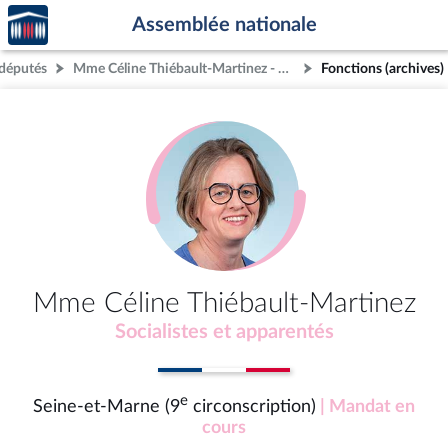
Accèder
Aller au contenu
Aller en bas de la page
Assemblée nationale
à la
page
députés
Mme Céline Thiébault-Martinez - Seine-et-Marne (9e circonscription)
Fonctions (archives)
d'accueil
Mme Céline Thiébault-Martinez
Socialistes et apparentés
e
Seine-et-Marne (9
circonscription)
| Mandat en
cours