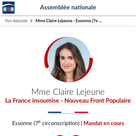
Accèder
Aller au contenu
Aller en bas de la page
Assemblée nationale
à la
page
Vos députés
Mme Claire Lejeune - Essonne (7e circonscription)
d'accueil
Mme Claire Lejeune
La France insoumise - Nouveau Front Populaire
e
Essonne (7
circonscription)
| Mandat en cours