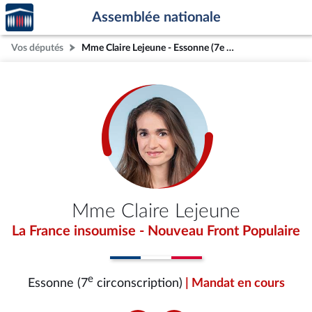
Accèder
Aller au contenu
Aller en bas de la page
Assemblée nationale
à la
page
Vos députés
Mme Claire Lejeune - Essonne (7e circonscription)
d'accueil
Mme Claire Lejeune
La France insoumise - Nouveau Front Populaire
e
Essonne (7
circonscription)
| Mandat en cours