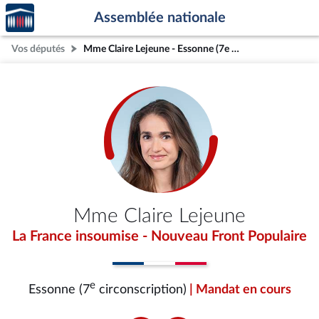
Accèder
Aller au contenu
Aller en bas de la page
Assemblée nationale
à la
page
Vos députés
Mme Claire Lejeune - Essonne (7e circonscription)
d'accueil
Mme Claire Lejeune
La France insoumise - Nouveau Front Populaire
e
Essonne (7
circonscription)
| Mandat en cours