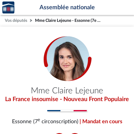
Accèder
Aller au contenu
Aller en bas de la page
Assemblée nationale
à la
page
Vos députés
Mme Claire Lejeune - Essonne (7e circonscription)
d'accueil
Mme Claire Lejeune
La France insoumise - Nouveau Front Populaire
e
Essonne (7
circonscription)
| Mandat en cours