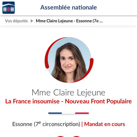
Accèder
Aller au contenu
Aller en bas de la page
Assemblée nationale
à la
page
Vos députés
Mme Claire Lejeune - Essonne (7e circonscription)
d'accueil
Mme Claire Lejeune
La France insoumise - Nouveau Front Populaire
e
Essonne (7
circonscription)
| Mandat en cours