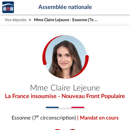
Accèder
Aller au contenu
Aller en bas de la page
Assemblée nationale
à la
page
Vos députés
Mme Claire Lejeune - Essonne (7e circonscription)
d'accueil
Mme Claire Lejeune
La France insoumise - Nouveau Front Populaire
e
Essonne (7
circonscription)
| Mandat en cours