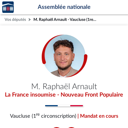
Accèder
Aller au contenu
Aller en bas de la page
Assemblée nationale
à la
page
Vos députés
M. Raphaël Arnault - Vaucluse (1re circonscription)
d'accueil
M. Raphaël Arnault
La France insoumise - Nouveau Front Populaire
re
Vaucluse (1
circonscription)
| Mandat en cours