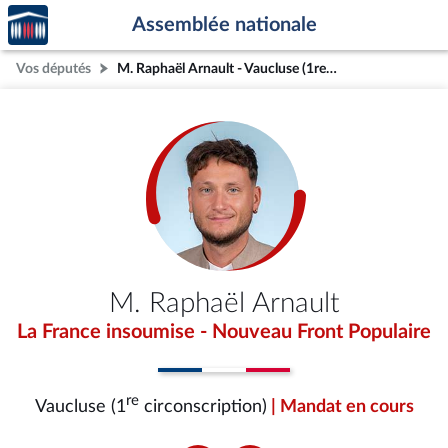
Accèder
Aller au contenu
Aller en bas de la page
Assemblée nationale
à la
page
Vos députés
M. Raphaël Arnault - Vaucluse (1re circonscription)
d'accueil
M. Raphaël Arnault
La France insoumise - Nouveau Front Populaire
re
Vaucluse (1
circonscription)
| Mandat en cours