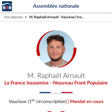
Accèder
Aller au contenu
Aller en bas de la page
Assemblée nationale
à la
page
Vos députés
M. Raphaël Arnault - Vaucluse (1re circonscription)
d'accueil
M. Raphaël Arnault
La France insoumise - Nouveau Front Populaire
re
Vaucluse (1
circonscription)
| Mandat en cours