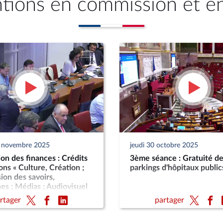
ntions en commission et e
7 novembre 2025
jeudi 30 octobre 2025
n des finances : Crédits
3ème séance : Gratuité d
ons « Culture, Création ;
parkings d'hôpitaux public
ion des savoirs,
es ; Médias ; Audiovisuel
(PLF 2026)
rtager
partager