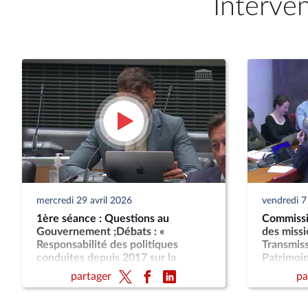
Interve
mercredi 29 avril 2026
vendredi 
1ère séance : Questions au
Commissio
Gouvernement ;Débats : «
des missi
Responsabilité des politiques
Transmiss
conduites depuis 2017 sur la
Patrimoin
dégradation de la santé mentale
public » 
partager
pa
des jeunes »,« Associations en crise
: quelle politique associative pour