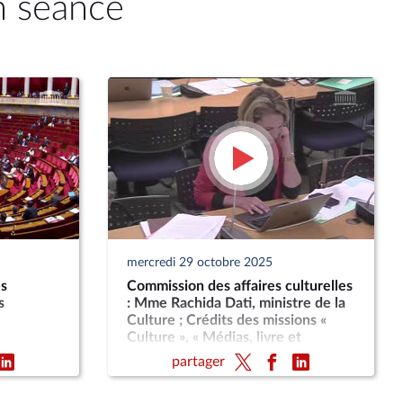
n séance
mercredi 29 octobre 2025
es
Commission des affaires culturelles
s
: Mme Rachida Dati, ministre de la
Culture ; Crédits des missions «
Culture », « Médias, livre et
industries culturelles » et « Avances
partager
à l’audiovisuel public » (PLF 2026)