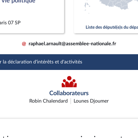
vie politique
aris 07 SP
Liste des député(e)s du dé
@
raphael.arnault@assemblee-nationale.fr
 la déclaration d'intérêts et d'activités
Collaborateurs
Robin Chalendard
Lounes Djoumer