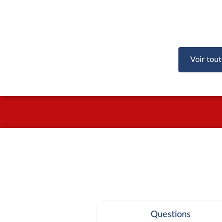
l'État ? »
Voir tout
Questions