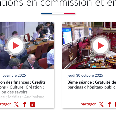
ntions en commission et e
7 novembre 2025
jeudi 30 octobre 2025
n des finances : Crédits
3ème séance : Gratuité d
ons « Culture, Création ;
parkings d'hôpitaux public
ion des savoirs,
es ; Médias ; Audiovisuel
(PLF 2026)
rtager
partager