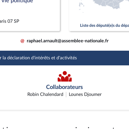
vie politique
aris 07 SP
Liste des député(e)s du dé
@
raphael.arnault@assemblee-nationale.fr
 la déclaration d'intérêts et d'activités
Collaborateurs
Robin Chalendard
Lounes Djoumer