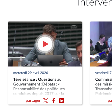
Interve
mercredi 29 avril 2026
vendredi 
1ère séance : Questions au
Commissio
Gouvernement ;Débats : «
des missi
Responsabilité des politiques
Transmiss
conduites depuis 2017 sur la
Patrimoin
dégradation de la santé mentale
public » 
partager
pa
des jeunes »,« Associations en crise
: quelle politique associative pour