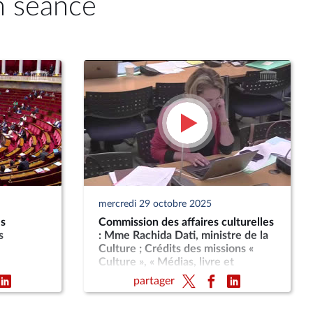
n séance
mercredi 29 octobre 2025
es
Commission des affaires culturelles
s
: Mme Rachida Dati, ministre de la
Culture ; Crédits des missions «
Culture », « Médias, livre et
industries culturelles » et « Avances
partager
à l’audiovisuel public » (PLF 2026)