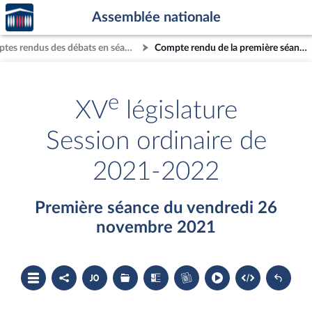
Accèder
Aller au contenu
Aller en bas de la page
Assemblée nationale
à la
page
Comptes rendus des débats en séance
Compte rendu de la première séance du vendredi 26 novembre 2021
d'accueil
e
XV
législature
Session ordinaire de
2021-2022
Première séance du vendredi 26
novembre 2021
Ouvrir
Partager
Accéder
Les
Les
Accéder
le
le
au
dossiers
textes
au
sommaire
compte
document
législatifs
examinés
cahier
rendu
PDF
associés
bleu