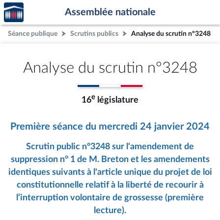
Accèder
Aller au contenu
Aller en bas de la page
Assemblée nationale
à la
page
Séance publique
Scrutins publics
Analyse du scrutin n°3248
d'accueil
Analyse du scrutin n°3248
e
16
législature
Première séance du mercredi 24 janvier 2024
Scrutin public n°3248 sur l'amendement de
suppression n° 1 de M. Breton et les amendements
identiques suivants à l'article unique du projet de loi
constitutionnelle relatif à la liberté de recourir à
l’interruption volontaire de grossesse (première
lecture).