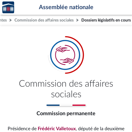
Accèder
Aller au contenu
Aller en bas de la page
Assemblée nationale
à la
page
ntes
Commission des affaires sociales
Dossiers législatifs en cours
d'accueil
Commission des affaires
sociales
Commission permanente
Présidence de
Frédéric Valletoux
, député de la deuxième