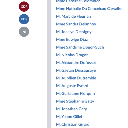
page
Mme Caroline Colombier
Horizons
Accéder
du
&
GDR
à la
Mme Nathalie Da Conceicao Carvalho
groupe
Indépendants
page
Libertés,
Accéder
M. Marc de Fleurian
du
Indépendants,
UDR
à la
groupe
Outre-
Mme Sandra Delannoy
page
Gauche
mer
Accéder
du
Démocrate
M. Jocelyn Dessigny
et
NI
à la
groupe
et
Territoires
page
UDR
Mme Edwige Diaz
Républicaine
du
groupe
Mme Sandrine Dogor-Such
Députés
M. Nicolas Dragon
non
inscrits
M. Alexandre Dufosset
M. Gaëtan Dussausaye
M. Aurélien Dutremble
M. Auguste Evrard
M. Guillaume Florquin
Mme Stéphanie Galzy
M. Jonathan Gery
M. Yoann Gillet
M. Christian Girard