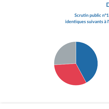
D
Scrutin public n°
identiques suivants à l
Détail du diagramme :
Pour : 120 députés
Contre : 91 députés
Abstention : 74 députés