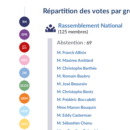
Répartition des votes par g
Accéder
RN
à la
Rassemblement National
page
Accéder
(125 membres)
du
EPR
à la
groupe
page
Rassemblement
Abstention
: 69
Accéder
du
National
LFI-
à la
NFP
groupe
M. Franck Allisio
page
Ensemble
Accéder
du
pour
M. Maxime Amblard
SOC
à la
groupe
la
page
La
M. Christophe Barthès
République
Accéder
du
France
DR
à la
groupe
M. Romain Baubry
insoumise
page
Socialistes
-
Accéder
du
M. José Beaurain
et
Nouveau
ECOS
à la
groupe
apparentés
Front
M. Christophe Bentz
page
Droite
Populaire
Accéder
du
Républicaine
DEM
M. Frédéric Boccaletti
à la
groupe
page
Écologiste
Mme Manon Bouquin
Accéder
du
et
HOR
à la
groupe
Social
M. Eddy Casterman
page
Les
Accéder
du
M. Sébastien Chenu
Démocrates
LIOT
à la
groupe