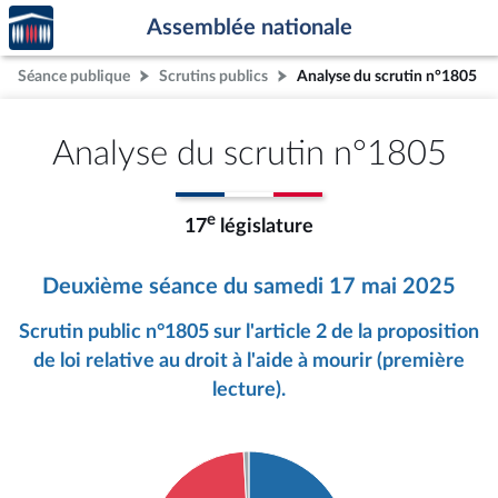
Accèder
Aller au contenu
Aller en bas de la page
Assemblée nationale
à la
page
Séance publique
Scrutins publics
Analyse du scrutin n°1805
d'accueil
Analyse du scrutin n°1805
e
17
législature
Deuxième séance du samedi 17 mai 2025
Scrutin public n°1805 sur l'article 2 de la proposition
de loi relative au droit à l'aide à mourir (première
lecture).