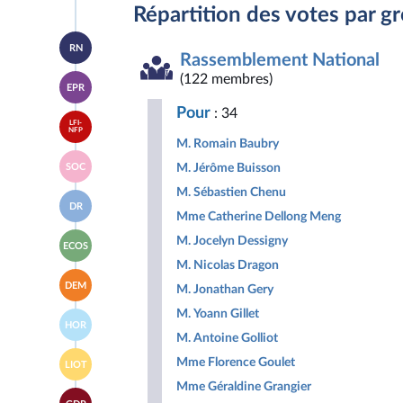
Répartition des votes par g
Accéder
RN
à la
Rassemblement National
page
Accéder
(122 membres)
du
EPR
à la
groupe
page
Rassemblement
Pour
: 34
Accéder
du
National
LFI-
à la
NFP
groupe
M. Romain Baubry
page
Ensemble
Accéder
du
pour
M. Jérôme Buisson
SOC
à la
groupe
la
page
La
M. Sébastien Chenu
République
Accéder
du
France
DR
à la
groupe
Mme Catherine Dellong Meng
insoumise
page
Socialistes
-
Accéder
du
M. Jocelyn Dessigny
et
Nouveau
ECOS
à la
groupe
apparentés
Front
M. Nicolas Dragon
page
Droite
Populaire
Accéder
du
Républicaine
DEM
M. Jonathan Gery
à la
groupe
page
Écologiste
M. Yoann Gillet
Accéder
du
et
HOR
à la
groupe
Social
M. Antoine Golliot
page
Les
Accéder
du
Mme Florence Goulet
Démocrates
LIOT
à la
groupe
page
Mme Géraldine Grangier
Horizons
Accéder
du
&