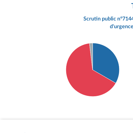
Scrutin public n°714
d'urgence
Détail du diagramme :
Pour : 35 députés
Contre : 68 députés
Abstention : 2 députés