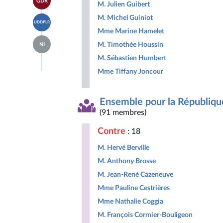
GDR
à la
M. Julien Guibert
groupe
Indépendants
page
Libertés,
Accéder
M. Michel Guiniot
du
Indépendants,
UDDPLR
à la
groupe
Outre-
Mme Marine Hamelet
page
Gauche
mer
Accéder
du
Démocrate
M. Timothée Houssin
et
NI
à la
groupe
et
Territoires
page
Union
M. Sébastien Humbert
Républicaine
du
des
groupe
Mme Tiffany Joncour
droites
Députés
pour
non
la
inscrits
République
Ensemble pour la Républiqu
(91 membres)
Contre
: 18
M. Hervé Berville
M. Anthony Brosse
M. Jean-René Cazeneuve
Mme Pauline Cestrières
Mme Nathalie Coggia
M. François Cormier-Bouligeon