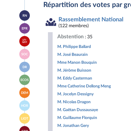
Répartition des votes par g
Accéder
RN
à la
Rassemblement National
page
Accéder
(122 membres)
du
EPR
à la
groupe
page
Rassemblement
Abstention
: 35
Accéder
du
National
LFI-
à la
NFP
groupe
M. Philippe Ballard
page
Ensemble
Accéder
du
pour
M. José Beaurain
SOC
à la
groupe
la
page
La
Mme Manon Bouquin
République
Accéder
du
France
DR
à la
groupe
M. Jérôme Buisson
insoumise
page
Socialistes
-
Accéder
du
M. Eddy Casterman
et
Nouveau
ECOS
à la
groupe
apparentés
Front
Mme Catherine Dellong Meng
page
Droite
Populaire
Accéder
du
Républicaine
DEM
M. Jocelyn Dessigny
à la
groupe
page
Écologiste
M. Nicolas Dragon
Accéder
du
et
HOR
à la
groupe
Social
M. Gaëtan Dussausaye
page
Les
Accéder
du
M. Guillaume Florquin
Démocrates
LIOT
à la
groupe
page
M. Jonathan Gery
Horizons
Accéder
du
&