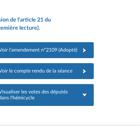
on de l'article 21 du
remière lecture).
Voir l'amendement n°2109 (Adopté)
Voir le compte rendu de la séance
Visualiser les votes des députés
dans l'hémicycle