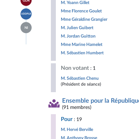
GDR
à la
M. Yoann Gillet
groupe
Indépendants
page
Libertés,
Accéder
Mme Florence Goulet
du
Indépendants,
UDDPLR
à la
groupe
Outre-
Mme Géraldine Grangier
page
Gauche
mer
Accéder
du
Démocrate
M. Julien Guibert
et
NI
à la
groupe
et
Territoires
page
Union
M. Jordan Guitton
Républicaine
du
des
groupe
Mme Marine Hamelet
droites
Députés
pour
M. Sébastien Humbert
non
la
inscrits
République
Non votant
: 1
M. Sébastien Chenu
(Président de séance)
Ensemble pour la Républiqu
(91 membres)
Pour
: 19
M. Hervé Berville
M. Anthony Brosse