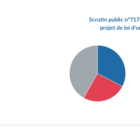
Scrutin public n°717
projet de loi d'
Détail du diagramme :
Pour : 32 députés
Contre : 25 députés
Abstention : 41 députés