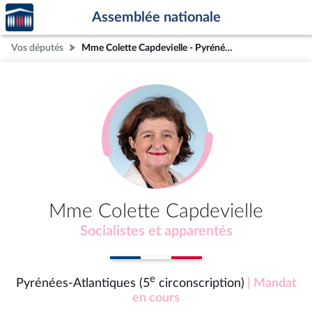
Accèder
Aller au contenu
Aller en bas de la page
Assemblée nationale
à la
page
Vos députés
Mme Colette Capdevielle - Pyrénées-Atlantiques (5e circonscription)
d'accueil
Mme Colette Capdevielle
Socialistes et apparentés
e
Pyrénées-Atlantiques (5
circonscription)
| Mandat
en cours