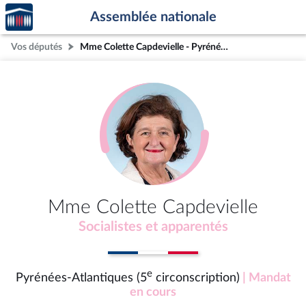
Accèder
Aller au contenu
Aller en bas de la page
Assemblée nationale
à la
page
Vos députés
Mme Colette Capdevielle - Pyrénées-Atlantiques (5e circonscription)
d'accueil
Mme Colette Capdevielle
Socialistes et apparentés
e
Pyrénées-Atlantiques (5
circonscription)
| Mandat
en cours