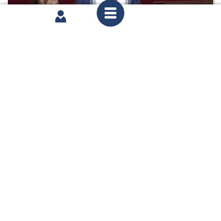
mercredi 8 juillet 2026
2ème séance : Justice criminelle et respect des
victimes (CMP) ; Réponses immédiates aux
phénomènes troublant l'ordre public, la sécurité
et la tranquillité de nos concitoyens (suite)
partager
1
2
3
...
26
Page n°1 : 4 résultats affichés sur un total de 104
Voir toutes les interventions