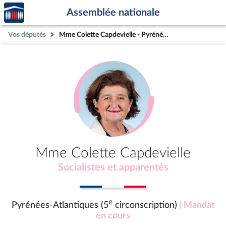
Accèder
Aller au contenu
Aller en bas de la page
Assemblée nationale
à la
page
Vos députés
Mme Colette Capdevielle - Pyrénées-Atlantiques (5e circonscription)
d'accueil
Mme Colette Capdevielle
Socialistes et apparentés
e
Pyrénées-Atlantiques (5
circonscription)
| Mandat
en cours