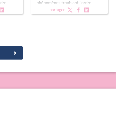
rdre
phénomènes troublant l'ordre
l) ; Fin de
public, la sécurité et la tranquillité
partager
rotection
de nos concitoyens (suite)