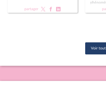
phénomèn
public (su
partager
pa
vie (lectu
des enfa
Voir tout