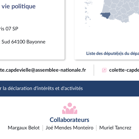
vie politique
ris 07 SP
nt Sud 64100 Bayonne
Liste des député(e)s du dé
tte.capdevielle@assemblee-nationale.fr
colette-capde
 la déclaration d'intérêts et d'activités
Collaborateurs
Margaux Belot
Joé Mendes Monteiro
Muriel Tancrez