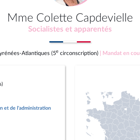
Mme Colette Capdevielle
Socialistes et apparentés
e
yrénées-Atlantiques (5
circonscription)
| Mandat en cou
s)
n et de l'administration