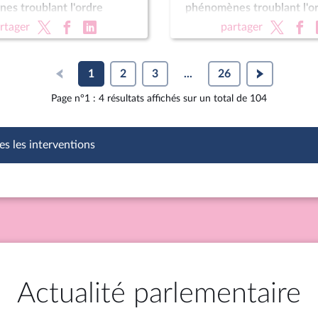
es troublant l'ordre
phénomènes troublant l'o
ite) (vote solennel) ; Fin de
public (suite) (vote solenne
rtager
partager
re définitive) ; Protection
vie (lecture définitive) ; P
nts
des enfants
1
2
3
...
26
Page n°1 : 4 résultats affichés sur un total de 104
es les interventions
Actualité parlementaire